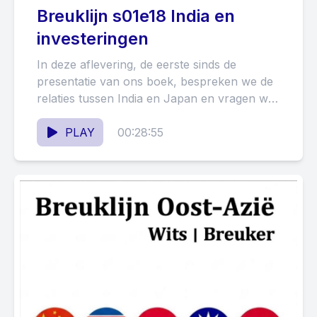
Breuklijn s01e18 India en
investeringen
In deze aflevering, de eerste sinds de
presentatie van ons boek, bespreken we de
relaties tussen India en Japan en vragen we
ons af...
PLAY
00:28:55