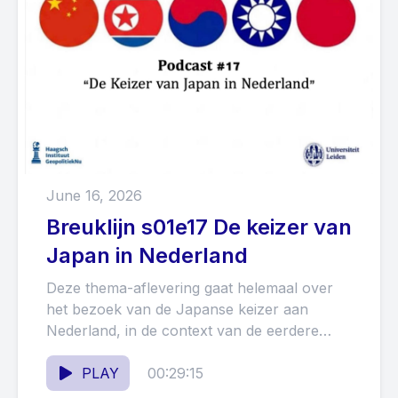
June 16, 2026
Breuklijn s01e17 De keizer van
Japan in Nederland
Deze thema-aflevering gaat helemaal over
het bezoek van de Japanse keizer aan
Nederland, in de context van de eerdere
bezoeken van zijn vader (2000)...
PLAY
00:29:15